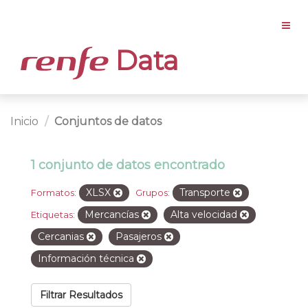
Data
Inicio
Conjuntos de datos
1 conjunto de datos encontrado
XLSX
Transporte
Formatos:
Grupos:
Mercancías
Alta velocidad
Etiquetas:
Cercanias
Pasajeros
Información técnica
Filtrar Resultados