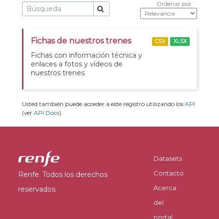
Ordenar por
Fichas de nuestros trenes
CSV
XLSX
Fichas con información técnica y
enlaces a fotos y vídeos de
nuestros trenes
Usted también puede acceder a este registro utilizando los
API
(ver
API Docs
).
Datasets
Contacto
Renfe. Todos los derechos
Acerca
reservados.
del
portal