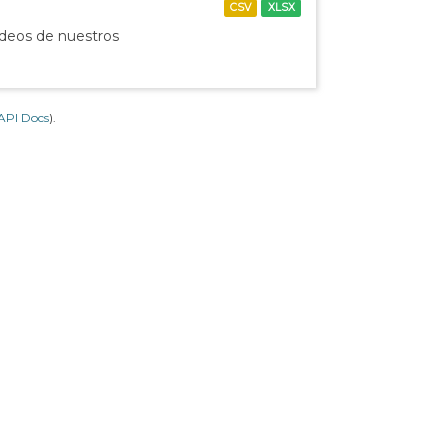
CSV
XLSX
ídeos de nuestros
API Docs
).