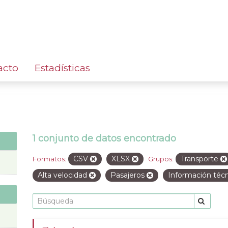
acto
Estadísticas
1 conjunto de datos encontrado
CSV
XLSX
Transporte
Formatos:
Grupos:
Alta velocidad
Pasajeros
Información téc