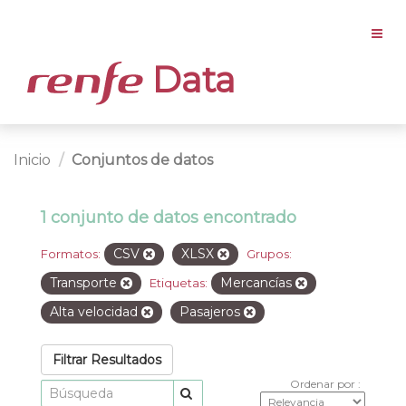
Data
Inicio
Conjuntos de datos
1 conjunto de datos encontrado
CSV
XLSX
Formatos:
Grupos:
Transporte
Mercancías
Etiquetas:
Alta velocidad
Pasajeros
Filtrar Resultados
Ordenar por