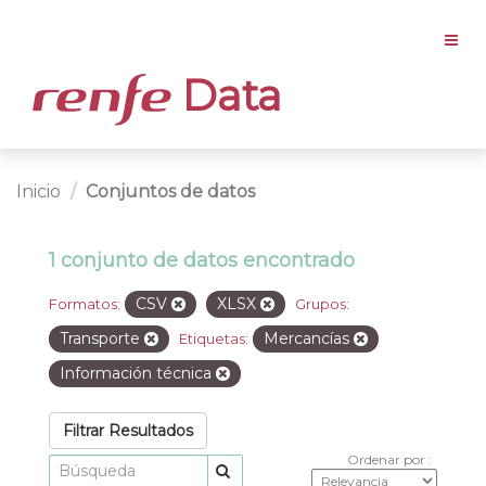
Data
Inicio
Conjuntos de datos
1 conjunto de datos encontrado
CSV
XLSX
Formatos:
Grupos:
Transporte
Mercancías
Etiquetas:
Información técnica
Filtrar Resultados
Ordenar por