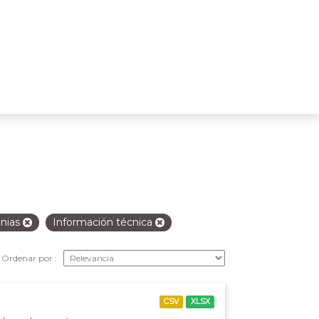
anias
Información técnica
Ordenar por
CSV
XLSX