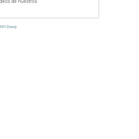
ídeos de nuestros
API Docs
).