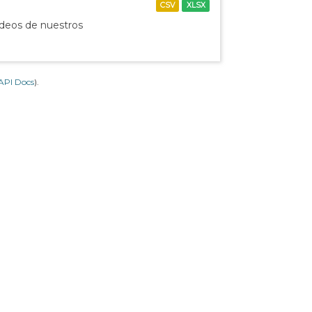
CSV
XLSX
ídeos de nuestros
API Docs
).