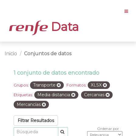
Data
Inicio
Conjuntos de datos
1 conjunto de datos encontrado
Transporte
XLSX
Grupos:
Formatos:
Media distancia
Cercanias
Etiquetas:
Mercancías
Filtrar Resultados
Ordenar por