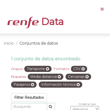
Data
Inicio
Conjuntos de datos
1 conjunto de datos encontrado
Transporte
CSV
Grupos:
Formatos:
Media distancia
Cercanias
Etiquetas:
Pasajeros
Información técnica
Filtrar Resultados
Ordenar por