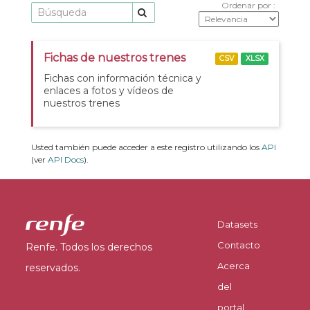
Ordenar por
Fichas de nuestros trenes
CSV
XLSX
Fichas con información técnica y
enlaces a fotos y vídeos de
nuestros trenes
Usted también puede acceder a este registro utilizando los
API
(ver
API Docs
).
Datasets
Contacto
Renfe. Todos los derechos
Acerca
reservados.
del
portal