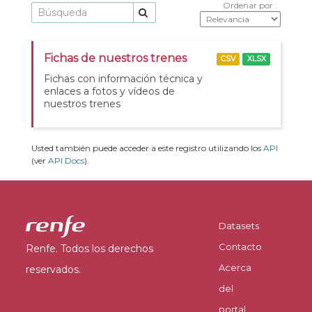
Ordenar por
Fichas de nuestros trenes
CSV
XLSX
Fichas con información técnica y
enlaces a fotos y vídeos de
nuestros trenes
Usted también puede acceder a este registro utilizando los
API
(ver
API Docs
).
Datasets
Contacto
Renfe. Todos los derechos
Acerca
reservados.
del
portal