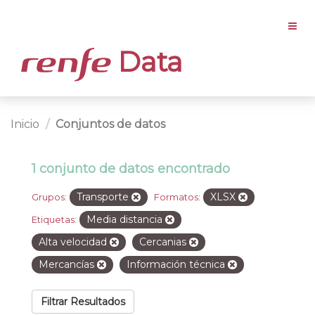
Data
Inicio
Conjuntos de datos
1 conjunto de datos encontrado
Transporte
XLSX
Grupos:
Formatos:
Media distancia
Etiquetas:
Alta velocidad
Cercanias
Mercancías
Información técnica
Filtrar Resultados