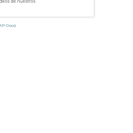
ídeos de nuestros
API Docs
).