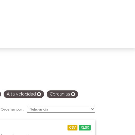
Alta velocidad
Cercanias
Ordenar por
CSV
XLSX