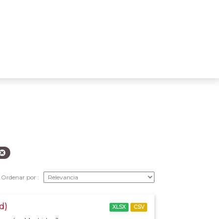
Ordenar por
d)
XLSX
CSV