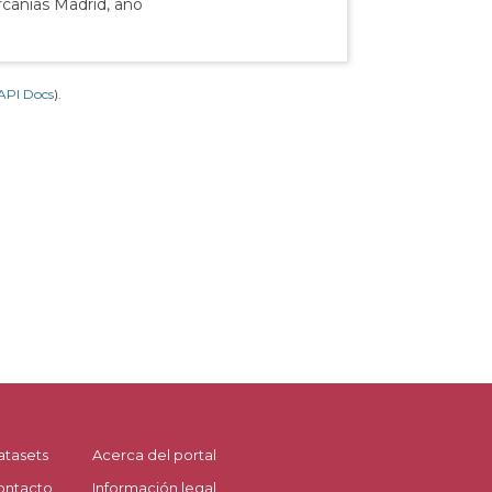
rcanías Madrid, año
API Docs
).
atasets
Acerca del portal
ontacto
Información legal