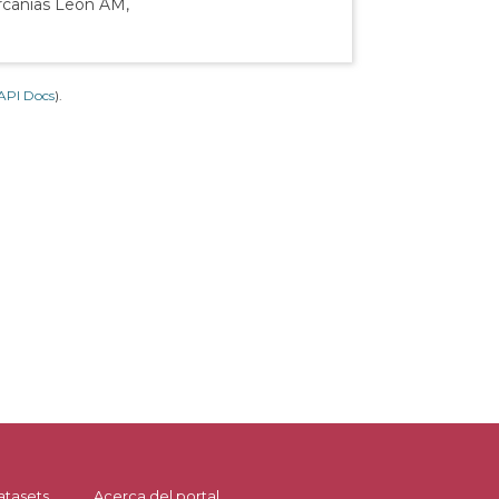
ercanías León AM,
API Docs
).
atasets
Acerca del portal