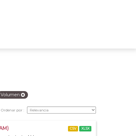
Volumen
Ordenar por
 AM)
CSV
XLSX