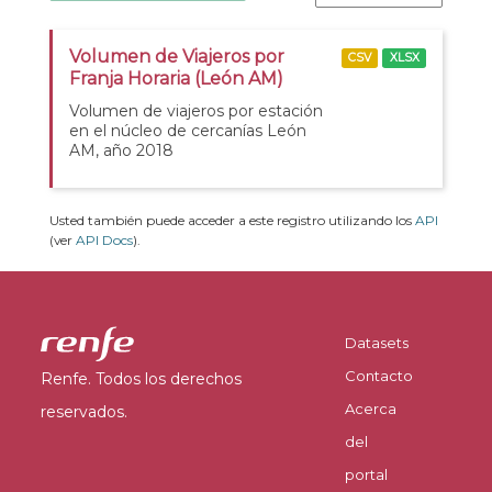
Volumen de Viajeros por
CSV
XLSX
Franja Horaria (León AM)
Volumen de viajeros por estación
en el núcleo de cercanías León
AM, año 2018
Usted también puede acceder a este registro utilizando los
API
(ver
API Docs
).
Datasets
Contacto
Renfe. Todos los derechos
Acerca
reservados.
del
portal