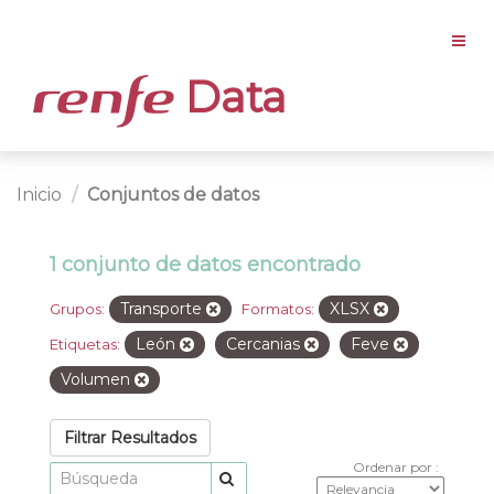
Data
Inicio
Conjuntos de datos
1 conjunto de datos encontrado
Transporte
XLSX
Grupos:
Formatos:
León
Cercanias
Feve
Etiquetas:
Volumen
Filtrar Resultados
Ordenar por