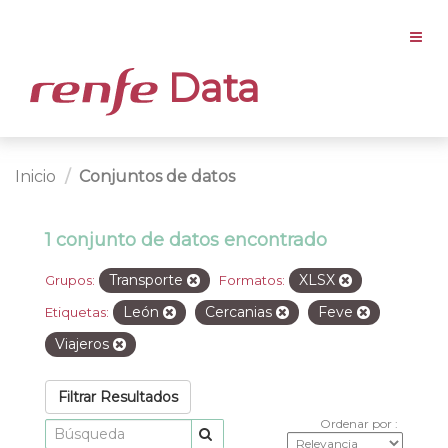
Data
Inicio
Conjuntos de datos
1 conjunto de datos encontrado
Transporte
XLSX
Grupos:
Formatos:
León
Cercanias
Feve
Etiquetas:
Viajeros
Filtrar Resultados
Ordenar por