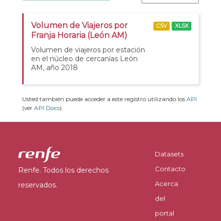
Volumen de Viajeros por
CSV
XLSX
Franja Horaria (León AM)
Volumen de viajeros por estación
en el núcleo de cercanías León
AM, año 2018
Usted también puede acceder a este registro utilizando los
API
(ver
API Docs
).
Datasets
Contacto
Renfe. Todos los derechos
Acerca
reservados.
del
portal