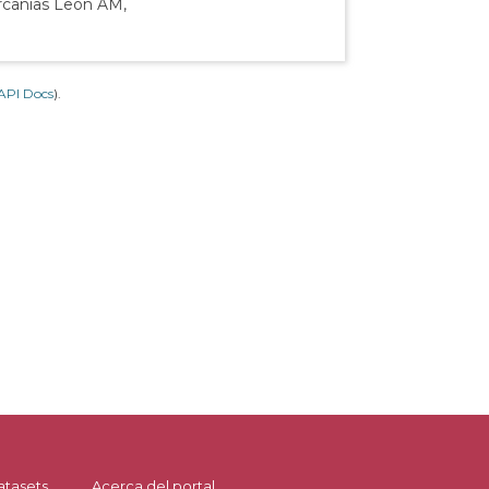
ercanías León AM,
API Docs
).
atasets
Acerca del portal