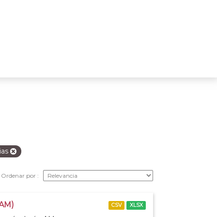
ias
Ordenar por
 AM)
CSV
XLSX