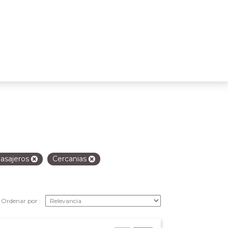
asajeros
Cercanias
Ordenar por