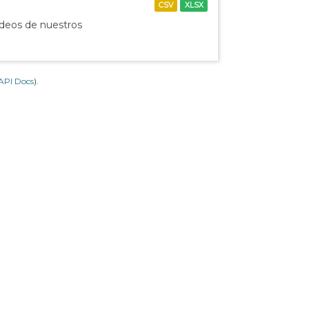
CSV
XLSX
ídeos de nuestros
API Docs
).