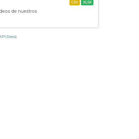
CSV
XLSX
ídeos de nuestros
API Docs
).