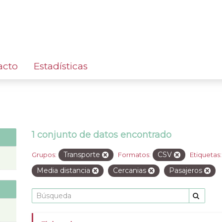
acto
Estadísticas
1 conjunto de datos encontrado
Transporte
CSV
Grupos:
Formatos:
Etiquetas:
Media distancia
Cercanias
Pasajeros