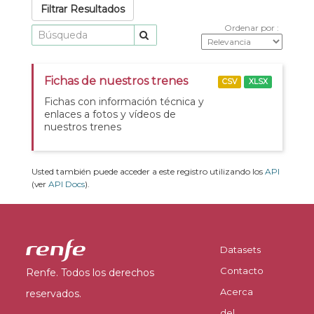
Filtrar Resultados
Ordenar por
Fichas de nuestros trenes
CSV
XLSX
Fichas con información técnica y
enlaces a fotos y vídeos de
nuestros trenes
Usted también puede acceder a este registro utilizando los
API
(ver
API Docs
).
Datasets
Contacto
Renfe. Todos los derechos
Acerca
reservados.
del