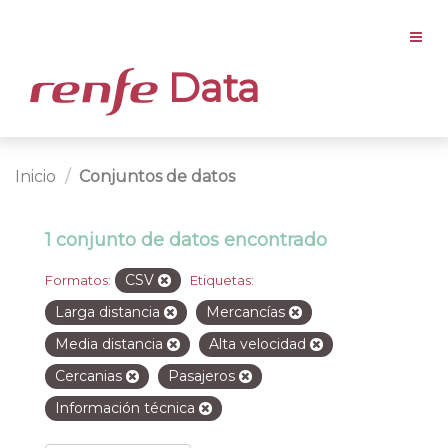
Data
Inicio
Conjuntos de datos
1 conjunto de datos encontrado
CSV
Formatos:
Etiquetas:
Larga distancia
Mercancías
Media distancia
Alta velocidad
Cercanias
Pasajeros
Información técnica