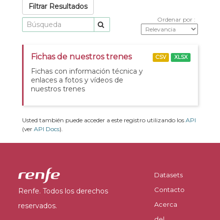
Filtrar Resultados
Ordenar por
Fichas de nuestros trenes
CSV
XLSX
Fichas con información técnica y
enlaces a fotos y vídeos de
nuestros trenes
Usted también puede acceder a este registro utilizando los
API
(ver
API Docs
).
Datasets
Contacto
Renfe. Todos los derechos
Acerca
reservados.
del