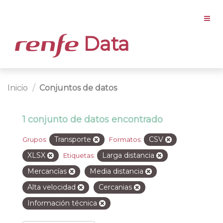
Data
Inicio
Conjuntos de datos
1 conjunto de datos encontrado
Transporte
CSV
Grupos:
Formatos:
XLSX
Larga distancia
Etiquetas:
Mercancías
Media distancia
Alta velocidad
Cercanias
Información técnica