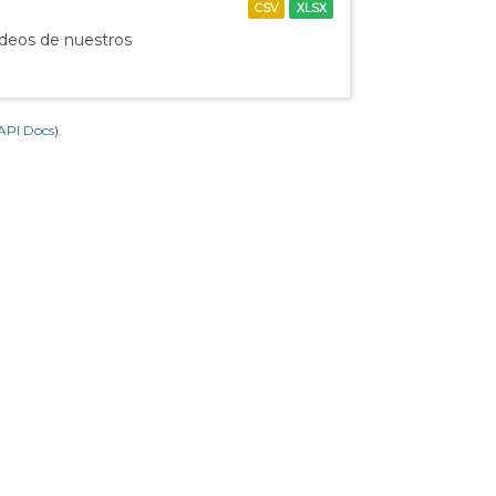
CSV
XLSX
ídeos de nuestros
API Docs
).