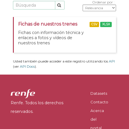
Ordenar por
Fichas de nuestros trenes
CSV
XLSX
Fichas con información técnica y
enlaces a fotos y vídeos de
nuestros trenes
Usted también puede acceder a este registro utilizando los
API
(ver
API Docs
).
Datasets
Contacto
Renfe. Todos los derechos
Acerca
reservados.
del
portal