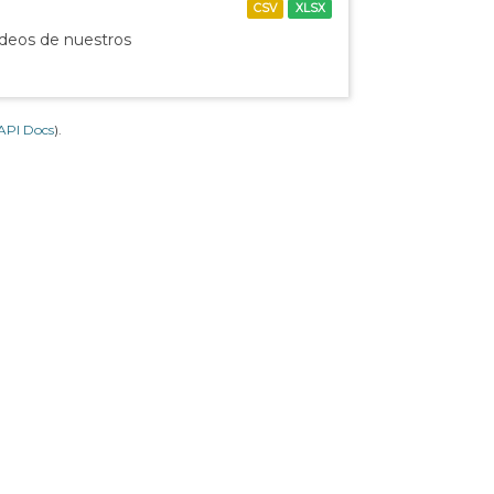
CSV
XLSX
ídeos de nuestros
API Docs
).