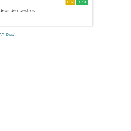
CSV
XLSX
ídeos de nuestros
API Docs
).