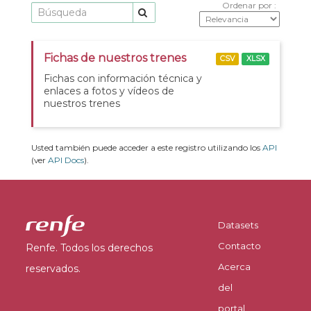
Ordenar por
Fichas de nuestros trenes
CSV
XLSX
Fichas con información técnica y
enlaces a fotos y vídeos de
nuestros trenes
Usted también puede acceder a este registro utilizando los
API
(ver
API Docs
).
Datasets
Contacto
Renfe. Todos los derechos
Acerca
reservados.
del
portal