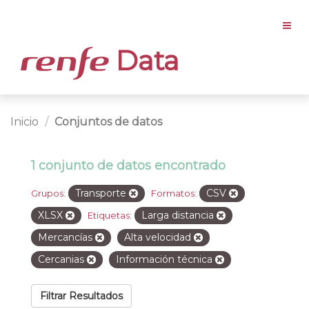
Data
Inicio
Conjuntos de datos
1 conjunto de datos encontrado
Transporte
CSV
Grupos:
Formatos:
XLSX
Larga distancia
Etiquetas:
Mercancías
Alta velocidad
Cercanias
Información técnica
Filtrar Resultados