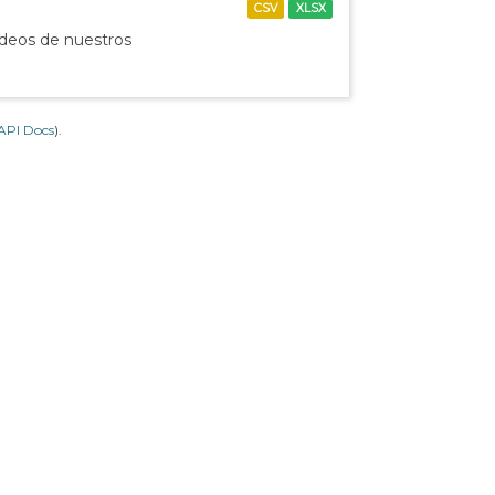
CSV
XLSX
ídeos de nuestros
API Docs
).