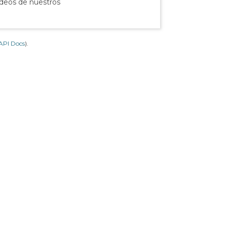
ídeos de nuestros
API Docs
).