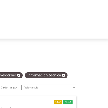
 velocidad
Información técnica
Ordenar por
CSV
XLSX