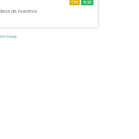
CSV
XLSX
ídeos de nuestros
API Docs
).