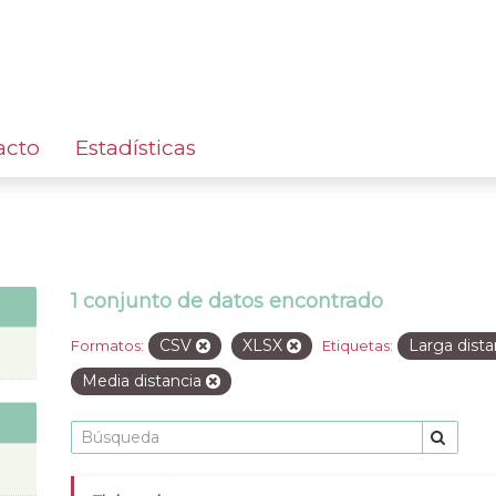
acto
Estadísticas
1 conjunto de datos encontrado
CSV
XLSX
Larga dist
Formatos:
Etiquetas:
Media distancia