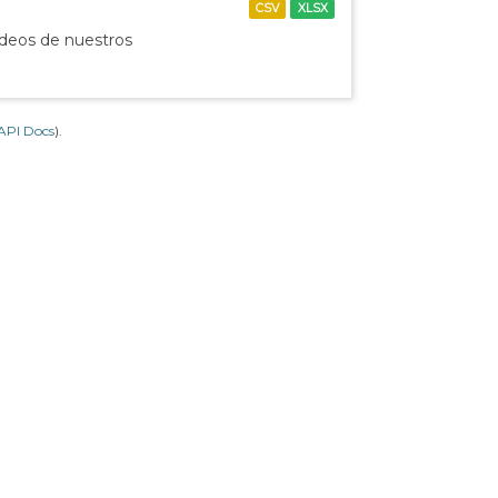
CSV
XLSX
ídeos de nuestros
API Docs
).