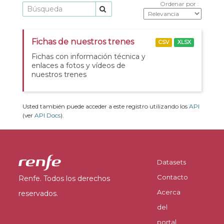
Ordenar por
Fichas de nuestros trenes
CSV
XLSX
Fichas con información técnica y
enlaces a fotos y vídeos de
nuestros trenes
Usted también puede acceder a este registro utilizando los
API
(ver
API Docs
).
Datasets
Contacto
Renfe. Todos los derechos
Acerca
reservados.
del
portal