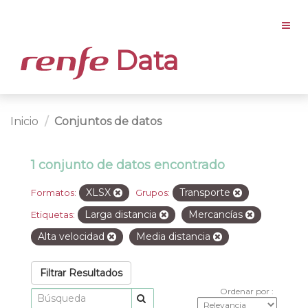
Data
Inicio
Conjuntos de datos
1 conjunto de datos encontrado
XLSX
Transporte
Formatos:
Grupos:
Larga distancia
Mercancías
Etiquetas:
Alta velocidad
Media distancia
Filtrar Resultados
Ordenar por