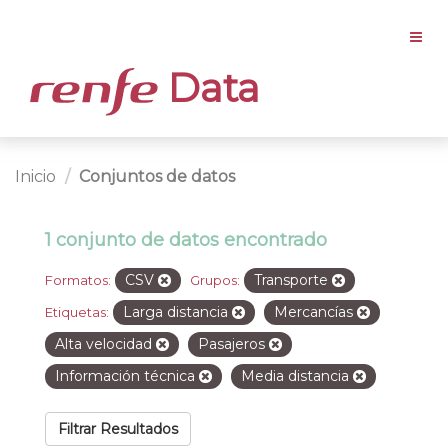
Data
Inicio
Conjuntos de datos
1 conjunto de datos encontrado
CSV
Transporte
Formatos:
Grupos:
Larga distancia
Mercancías
Etiquetas:
Alta velocidad
Pasajeros
Información técnica
Media distancia
Filtrar Resultados