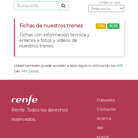
Ordenar por
Fichas de nuestros trenes
CSV
XLSX
Fichas con información técnica y
enlaces a fotos y vídeos de
nuestros trenes
Usted también puede acceder a este registro utilizando los
API
(ver
API Docs
).
Datasets
Contacto
Renfe. Todos los derechos
Acerca
reservados.
del
portal