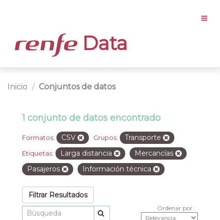
Data
Inicio
Conjuntos de datos
1 conjunto de datos encontrado
CSV
Transporte
Formatos:
Grupos:
Larga distancia
Mercancías
Etiquetas:
Pasajeros
Información técnica
Filtrar Resultados
Ordenar por