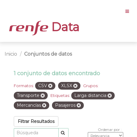
Data
Inicio
Conjuntos de datos
1 conjunto de datos encontrado
CSV
XLSX
Formatos:
Grupos:
Transporte
Larga distancia
Etiquetas:
Mercancías
Pasajeros
Filtrar Resultados
Ordenar por