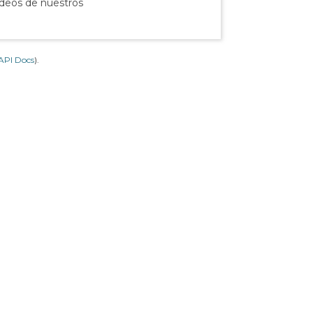
ídeos de nuestros
API Docs
).