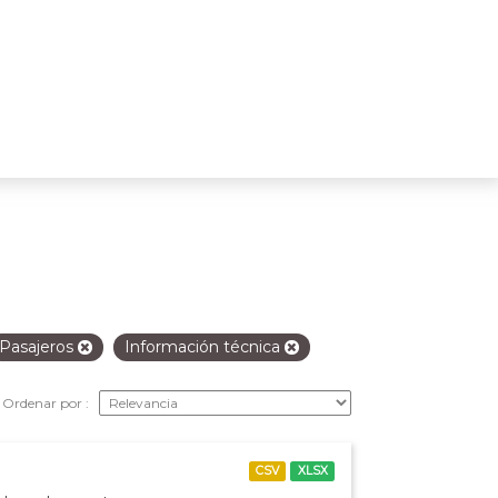
Pasajeros
Información técnica
Ordenar por
CSV
XLSX