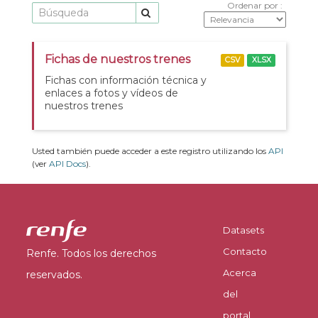
Ordenar por
Fichas de nuestros trenes
CSV
XLSX
Fichas con información técnica y
enlaces a fotos y vídeos de
nuestros trenes
Usted también puede acceder a este registro utilizando los
API
(ver
API Docs
).
Datasets
Contacto
Renfe. Todos los derechos
Acerca
reservados.
del
portal