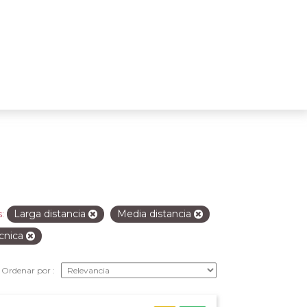
Larga distancia
Media distancia
:
écnica
Ordenar por