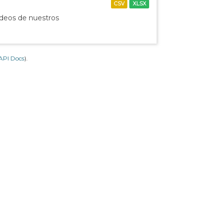
CSV
XLSX
ídeos de nuestros
API Docs
).