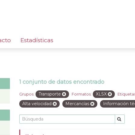
acto
Estadísticas
1 conjunto de datos encontrado
Transporte
XLSX
Grupos:
Formatos:
Etiquetas
Alta velocidad
Mercancías
Información t