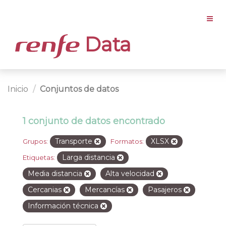
Data
Inicio
Conjuntos de datos
1 conjunto de datos encontrado
Transporte
XLSX
Grupos:
Formatos:
Larga distancia
Etiquetas:
Media distancia
Alta velocidad
Cercanias
Mercancías
Pasajeros
Información técnica