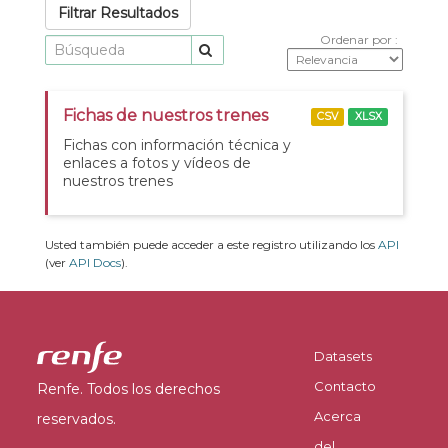
Filtrar Resultados
Ordenar por
Fichas de nuestros trenes
CSV
XLSX
Fichas con información técnica y
enlaces a fotos y vídeos de
nuestros trenes
Usted también puede acceder a este registro utilizando los
API
(ver
API Docs
).
Datasets
Contacto
Renfe. Todos los derechos
Acerca
reservados.
del