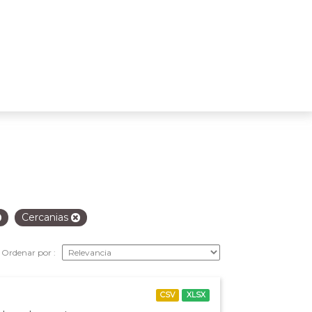
Cercanias
Ordenar por
CSV
XLSX