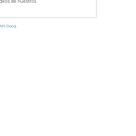
ídeos de nuestros
API Docs
).