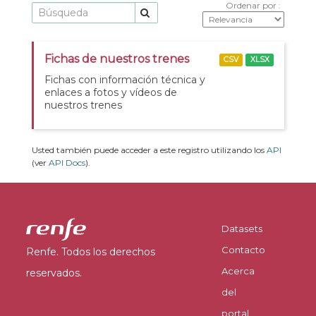
Ordenar por
Fichas de nuestros trenes
CSV
XLSX
Fichas con información técnica y
enlaces a fotos y vídeos de
nuestros trenes
Usted también puede acceder a este registro utilizando los
API
(ver
API Docs
).
Datasets
Contacto
Renfe. Todos los derechos
Acerca
reservados.
del
portal