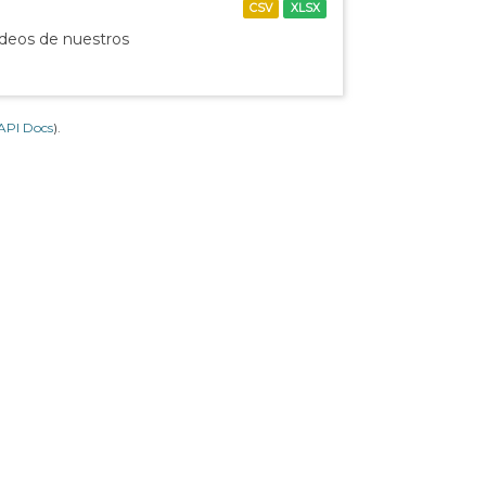
CSV
XLSX
ídeos de nuestros
API Docs
).