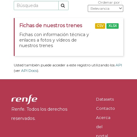
Ordenar por
Fichas de nuestros trenes
CSV
XLSX
Fichas con información técnica y
enlaces a fotos y vídeos de
nuestros trenes
Usted también puede acceder a este registro utilizando los
API
(ver
API Docs
).
Datasets
Contacto
Renfe. Todos los derechos
Acerca
reservados.
del
portal