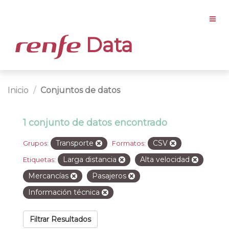
Data
Inicio
Conjuntos de datos
1 conjunto de datos encontrado
Transporte
CSV
Grupos:
Formatos:
Larga distancia
Alta velocidad
Etiquetas:
Mercancías
Pasajeros
Información técnica
Filtrar Resultados