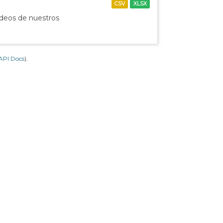
CSV
XLSX
ídeos de nuestros
API Docs
).