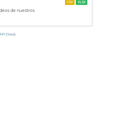
CSV
XLSX
ídeos de nuestros
API Docs
).