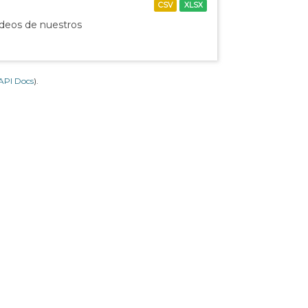
CSV
XLSX
ídeos de nuestros
API Docs
).