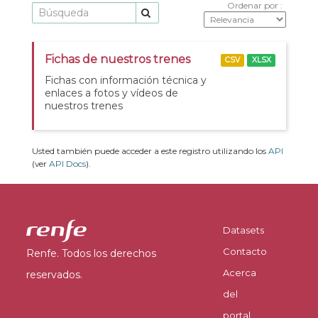
Ordenar por
Fichas de nuestros trenes
CSV
XLSX
Fichas con información técnica y
enlaces a fotos y vídeos de
nuestros trenes
Usted también puede acceder a este registro utilizando los
API
(ver
API Docs
).
Datasets
Contacto
Renfe. Todos los derechos
Acerca
reservados.
del
portal