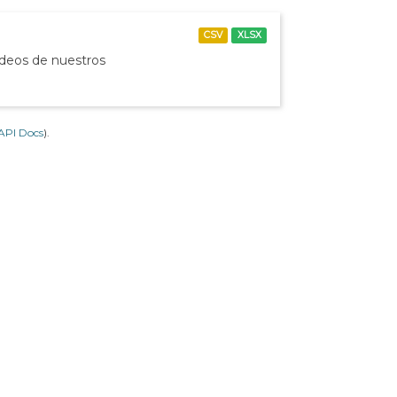
CSV
XLSX
ídeos de nuestros
API Docs
).