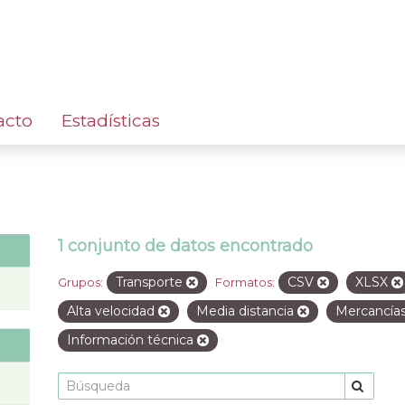
acto
Estadísticas
1 conjunto de datos encontrado
Transporte
CSV
XLSX
Grupos:
Formatos:
Alta velocidad
Media distancia
Mercancía
Información técnica