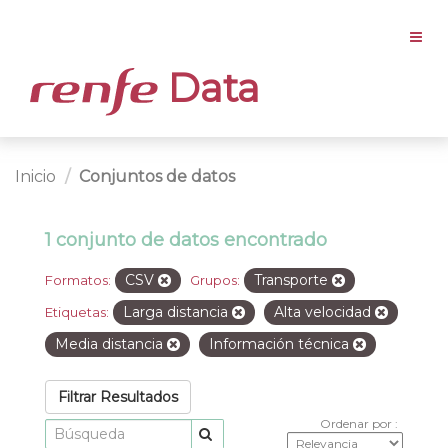
Data
Inicio
Conjuntos de datos
1 conjunto de datos encontrado
CSV
Transporte
Formatos:
Grupos:
Larga distancia
Alta velocidad
Etiquetas:
Media distancia
Información técnica
Filtrar Resultados
Ordenar por