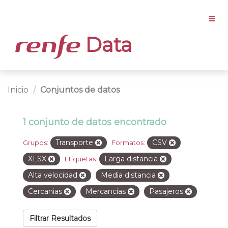
Data
Inicio
Conjuntos de datos
1 conjunto de datos encontrado
Transporte
CSV
Grupos:
Formatos:
XLSX
Larga distancia
Etiquetas:
Alta velocidad
Media distancia
Cercanias
Mercancías
Pasajeros
Filtrar Resultados