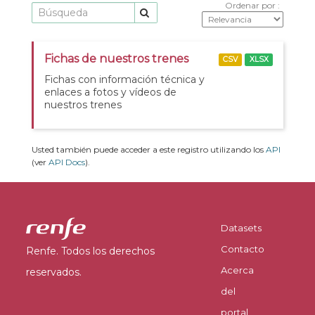
Ordenar por
Fichas de nuestros trenes
CSV
XLSX
Fichas con información técnica y
enlaces a fotos y vídeos de
nuestros trenes
Usted también puede acceder a este registro utilizando los
API
(ver
API Docs
).
Datasets
Contacto
Renfe. Todos los derechos
Acerca
reservados.
del
portal