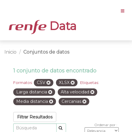
Data
Inicio
Conjuntos de datos
1 conjunto de datos encontrado
CSV
XLSX
Formatos:
Etiquetas:
Larga distancia
Alta velocidad
Media distancia
Cercanias
Filtrar Resultados
Ordenar por